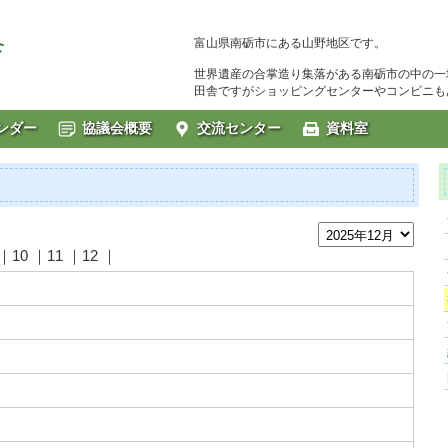
富山県南砺市にある山野地区です。
世界遺産の合掌造り集落がある南砺市の中の一
田舎ですがショッピングセンターやコンビニも
ンダー
協議会概要
交流センター
資料室
｜10 ｜11 ｜12 ｜