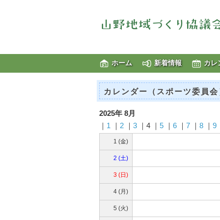
ホーム
新着情報
カレ
カレンダー（スポーツ委員会
2025年 8月
｜
1
｜
2
｜
3
｜4 ｜
5
｜
6
｜
7
｜
8
｜
9
1 (金)
2 (土)
3 (日)
4 (月)
5 (火)