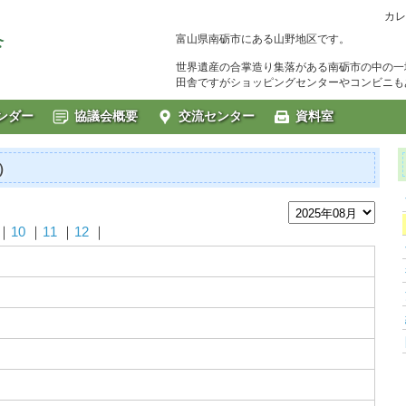
カレ
富山県南砺市にある山野地区です。
世界遺産の合掌造り集落がある南砺市の中の一
田舎ですがショッピングセンターやコンビニも
ンダー
協議会概要
交流センター
資料室
）
｜
10
｜
11
｜
12
｜