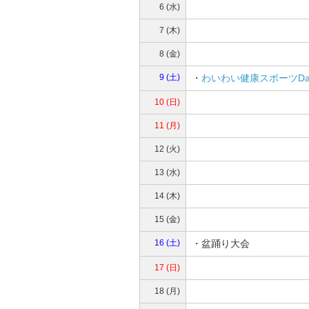
6 (水)
7 (木)
8 (金)
9 (土)
・
わいわい健康スポーツDa
10 (日)
11 (月)
12 (火)
13 (水)
14 (木)
15 (金)
16 (土)
・盆踊り大会
17 (日)
18 (月)