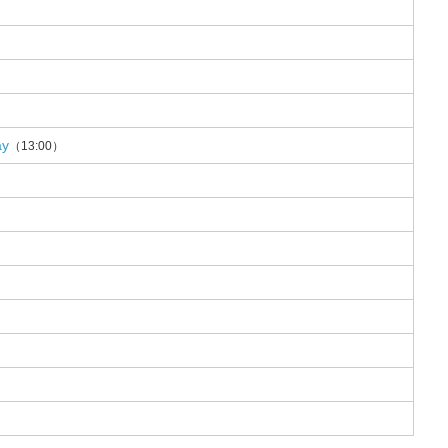
y
（13:00）