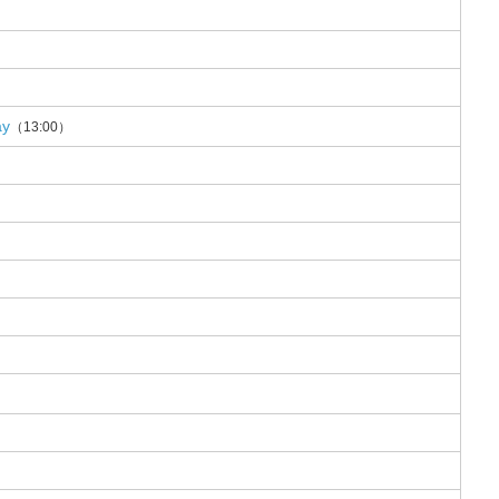
y
（13:00）